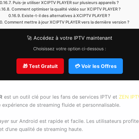
Puis-je utiliser XCIPTV PLAYER sur plusieurs appareils ?
Comment optimiser la qualité vidéo sur XCIPTV PLAYER ?
Existe-t-il des alternatives à XCIPTV PLAYER ?
Comment mettre à jour XCIPTV PLAYER vers la dernière version ?
🚀 Accédez à votre IPTV maintenant
Choisissez votre option ci-dessous :
🎁 Test Gratuit
💳 Voir les Offres
R
est un outil clé pour les fans de services IPTV et
ZEN IPT
e expérience de streaming fluide et personnalisable.
ayer
sur Android est rapide et facile. Les utilisateurs profit
et d’une qualité de streaming haute.