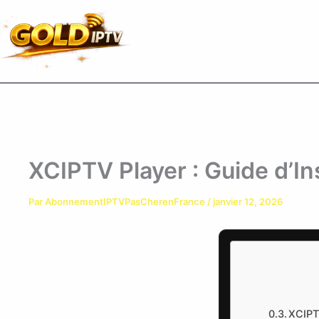
Aller
au
contenu
XCIPTV Player : Guide d’In
Par
AbonnementIPTVPasCherenFrance
/
janvier 12, 2026
XCIPTV