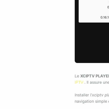
Le
XCIPTV PLAYE
IPTV
. Il assure un
Installer l’
xciptv pl
navigation simple 