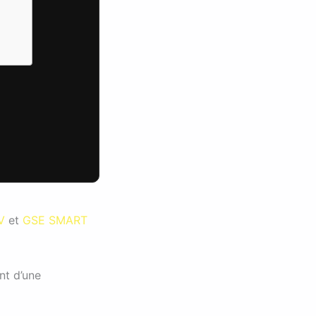
V
et
GSE SMART
ent d’une