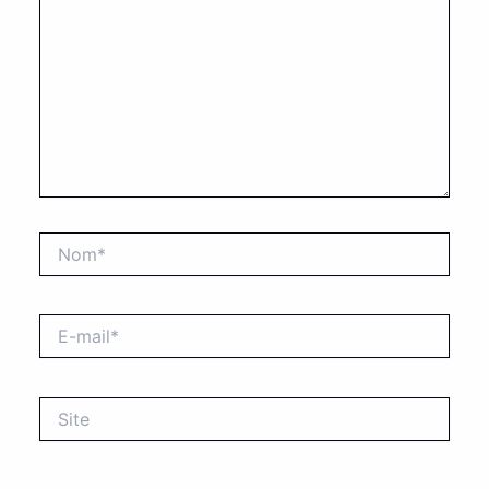
Nom*
E-
mail*
Site