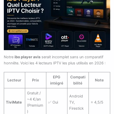
Notre
ibo player avis
serait incomplet sans un comparatif
honnête. Voici les 4 lecteurs IPTV les plus utilisés en 2026 :
EPG
Compati
Lecteur
Prix
Note
intégré
bilité
Gratuit /
Android
~4 €/an
TiviMate
✅ Oui
TV,
⭐ 4,5/5
(Premium
Firestick
)