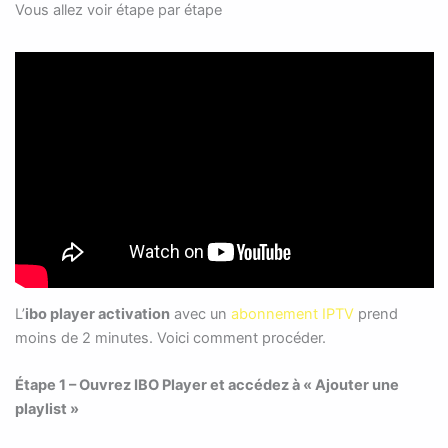
Vous allez voir étape par étape
L’
ibo player activation
avec un
abonnement IPTV
prend
moins de 2 minutes. Voici comment procéder.
Étape 1 – Ouvrez IBO Player et accédez à « Ajouter une
playlist »