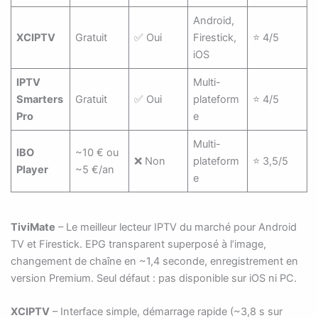
Android,
XCIPTV
Gratuit
✅ Oui
Firestick,
⭐ 4/5
iOS
IPTV
Multi-
Smarters
Gratuit
✅ Oui
plateform
⭐ 4/5
Pro
e
Multi-
IBO
~10 € ou
❌ Non
plateform
⭐ 3,5/5
Player
~5 €/an
e
TiviMate
– Le meilleur lecteur IPTV du marché pour Android
TV et Firestick. EPG transparent superposé à l’image,
changement de chaîne en ~1,4 seconde, enregistrement en
version Premium. Seul défaut : pas disponible sur iOS ni PC.
XCIPTV
– Interface simple, démarrage rapide (~3,8 s sur