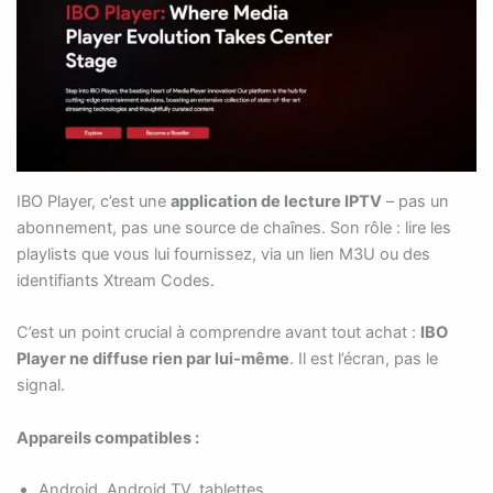
IBO Player, c’est une
application de lecture IPTV
– pas un
abonnement, pas une source de chaînes. Son rôle : lire les
playlists que vous lui fournissez, via un lien M3U ou des
identifiants Xtream Codes.
C’est un point crucial à comprendre avant tout achat :
IBO
Player ne diffuse rien par lui-même
. Il est l’écran, pas le
signal.
Appareils compatibles :
Android, Android TV, tablettes