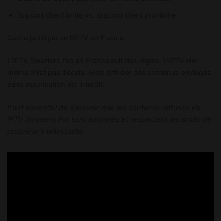
Support client limité vs. support client prioritaire
Cadre juridique de l’IPTV en France
L’IPTV Smarters Pro en France suit des règles. L’IPTV elle-
même n’est pas illégale. Mais diffuser des contenus protégés
sans autorisation est interdit.
Il est essentiel de s’assurer que les contenus diffusés via
IPTV Smarters Pro sont autorisés et respectent les droits de
propriété intellectuelle.