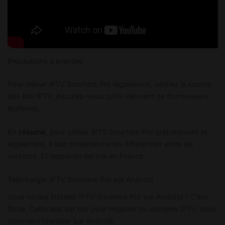
Précautions à prendre
Pour utiliser IPTV Smarters Pro légalement, vérifiez la source
des flux IPTV. Assurez-vous qu’ils viennent de fournisseurs
légitimes.
En
résumé
, pour utiliser IPTV Smarters Pro gratuitement et
légalement, il faut comprendre les différences entre les
versions. Et respecter les lois en France.
Télécharger IPTV Smarters Pro sur Android
Vous voulez installer IPTV Smarters Pro sur Android ? C’est
facile. Cette app est top pour regarder du contenu IPTV. Voici
comment l’installer sur Android.