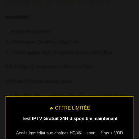
https://apps.apple.com/fr/app/smarters-player-lite
Installation :
Ouvrez l’App Store
Téléchargez
Smarters Player Lite
Lancez l’application et ajoutez votre playlist IPTV
100 % légal et sécurisé sur iPhone et iPad
Méthode officielle via l’App Store
Installer IPTV Smarters Pro via l’App Store est facile. Voici
comment faire :
🔥 OFFRE LIMITÉE
Ouvrez l’App Store sur votre appareil.
Test IPTV Gratuit 24H disponible maintenant
Recherchez « IPTV Smarters Pro » dans la barre de
Accès immédiat aux chaînes HD/4K + sport + films + VOD
recherche.