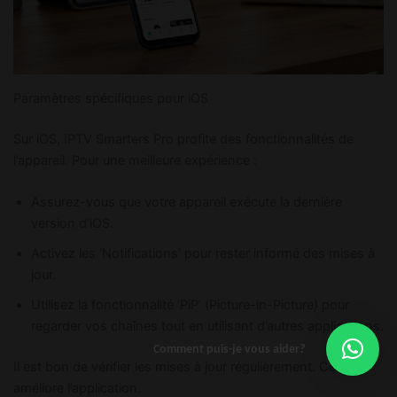
Paramètres spécifiques pour iOS
Sur iOS, IPTV Smarters Pro profite des fonctionnalités de
l’appareil. Pour une meilleure expérience :
Assurez-vous que votre appareil exécute la dernière
version d’iOS.
Activez les ‘Notifications’ pour rester informé des mises à
jour.
Utilisez la fonctionnalité ‘PiP’ (Picture-in-Picture) pour
regarder vos chaînes tout en utilisant d’autres applications.
Comment puis-je vous aider?
Il est bon de vérifier les mises à jour régulièrement. Cela
améliore l’application.