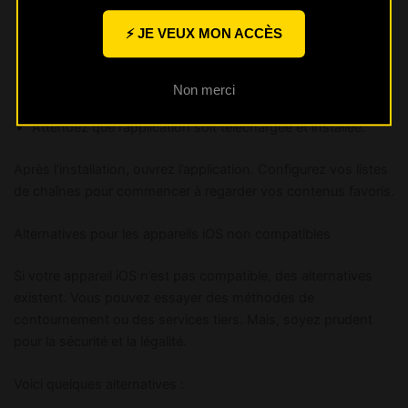
Sélectionnez l’application IPTV Smarters Pro dans les
⚡ JE VEUX MON ACCÈS
résultats.
Cliquez sur « Télécharger » ou « Obtenir » pour
Non merci
commencer l’installation.
Attendez que l’application soit téléchargée et installée.
Après l’installation, ouvrez l’application. Configurez vos listes
de chaînes pour commencer à regarder vos contenus favoris.
Alternatives pour les appareils iOS non compatibles
Si votre appareil iOS n’est pas compatible, des alternatives
existent. Vous pouvez essayer des méthodes de
contournement ou des services tiers. Mais, soyez prudent
pour la sécurité et la légalité.
Voici quelques alternatives :