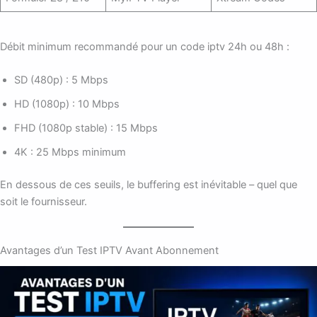
Débit minimum recommandé pour un code iptv 24h ou 48h :
SD (480p) : 5 Mbps
HD (1080p) : 10 Mbps
FHD (1080p stable) : 15 Mbps
4K : 25 Mbps minimum
En dessous de ces seuils, le buffering est inévitable – quel que
soit le fournisseur.
Avantages d’un Test IPTV Avant Abonnement