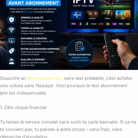
Souscrire un
abonnement iptv
sans test préalable, c’est acheter
une voiture sans l’essayer. Voici pourquoi le test abonnement
iptv est indispensable.
1. Zéro risque financier
Tu testes le service complet sans sortir ta carte bancaire. Si ça ne
te convient pas, tu passes à autre chose – sans frais, sans
démarche d’annulation.