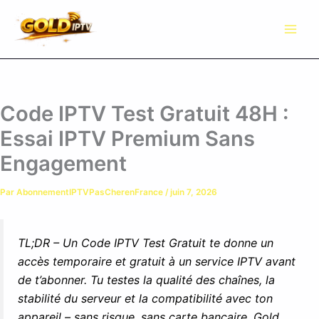
Aller
au
contenu
Code IPTV Test Gratuit 48H :
Essai IPTV Premium Sans
Engagement
Par
AbonnementIPTVPasCherenFrance
/
juin 7, 2026
TL;DR – Un Code IPTV Test Gratuit te donne un
accès temporaire et gratuit à un service IPTV avant
de t’abonner. Tu testes la qualité des chaînes, la
stabilité du serveur et la compatibilité avec ton
appareil – sans risque, sans carte bancaire. Gold