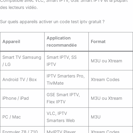
Compatible avec VLC, Smart IPTV, GSE Smart IPTV et la plupart
des lecteurs vidéo.
Sur quels appareils activer un code test iptv gratuit ?
Application
Appareil
Format
recommandée
Smart TV Samsung
Smart IPTV, SS
M3U ou Xtream
/ LG
IPTV
IPTV Smarters Pro,
Android TV / Box
Xtream Codes
TiviMate
GSE Smart IPTV,
iPhone / iPad
M3U ou Xtream
Flex IPTV
VLC, IPTV
PC / Mac
M3U
Smarters Web
Formuler Z8 / Z10
MyIPTV Player
Xtream Codes