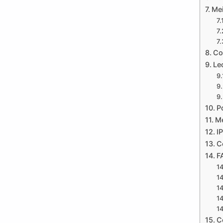
Mei
Co
Le
P
Me
I
C
F
C