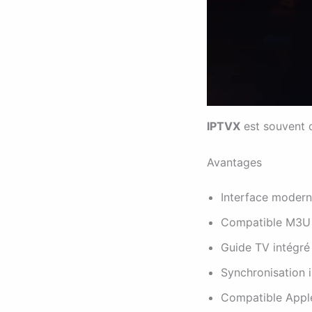
IPTVX
est souvent c
Avantages
Interface modern
Compatible M3U 
Guide TV intégré
Synchronisation 
Compatible Appl