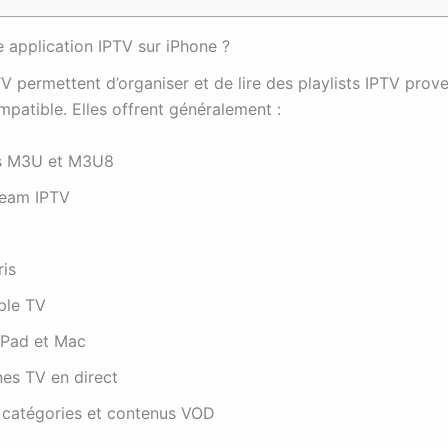
e application IPTV sur iPhone ?
V permettent d’organiser et de lire des playlists IPTV prov
patible. Elles offrent généralement :
es M3U et M3U8
ream IPTV
ris
ple TV
iPad et Mac
nes TV en direct
 catégories et contenus VOD