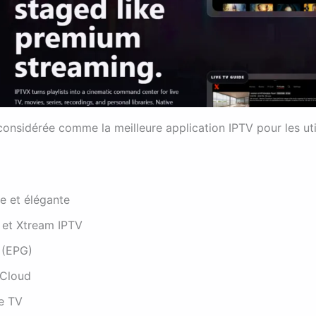
onsidérée comme la meilleure application IPTV pour les uti
e et élégante
et Xtream IPTV
 (EPG)
iCloud
e TV