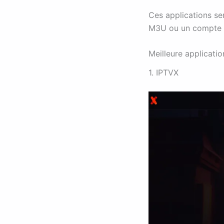
Ces applications se
M3U ou un compte 
Meilleure applicati
1. IPTVX